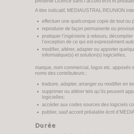
présente Licence sans l’accord écrit et pr
A titre indicatif, MEDIAUSTRAL REUNION interdit
effectuer une quelconque copie de tout ou p
reproduire de façon permanente ou provisoire
pratiquer l’ingénierie à rebours, décompiler
l’exception de ce qui est expressément autor
modifier, altérer, adapter ou apporter quel
informatique(s) et solution(s) logicielles,
marque, nom commercial, logos etc. apposés sur 
noms des contributeurs ;
traduire, adapter, arranger ou modifier en to
supprimer ou altérer tels qu’ils peuvent app
logicielles;
accéder aux codes sources des logiciels co
publier, sauf accord préalable écrit d’MED
Durée