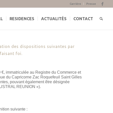
Carrière
Presse
AL
RESIDENCES
ACTUALITÉS
CONTACT
ation des dispositions suivantes par
faisant foi.
0 €, immatriculée au Registre du Commerce et
nue du Capricorne Zac Roquefeuil Saint Gilles
ntes, pouvant également être désignée
MEDIAUSTRAL REUNION »).
ition suivante :