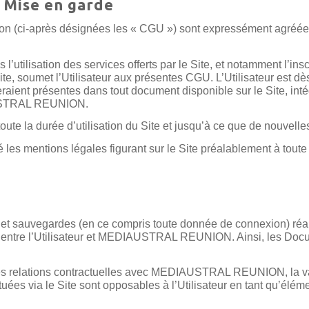
– Mise en garde
on (ci-après désignées les « CGU ») sont expressément agréées e
utilisation des services offerts par le Site, et notamment l’insc
te, soumet l’Utilisateur aux présentes CGU. L’Utilisateur est dès
seraient présentes dans tout document disponible sur le Site, in
IAUSTRAL REUNION.
te la durée d’utilisation du Site et jusqu’à ce que de nouvell
 les mentions légales figurant sur le Site préalablement à toute u
s et sauvegardes (en ce compris toute donnée de connexion) réal
e entre l’Utilisateur et MEDIAUSTRAL REUNION. Ainsi, les Docu
ses relations contractuelles avec MEDIAUSTRAL REUNION, la vali
tuées via le Site sont opposables à l’Utilisateur en tant qu’élém