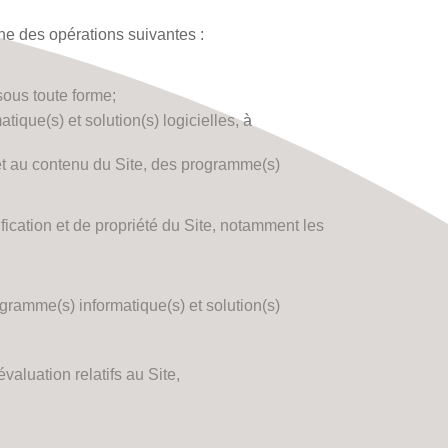
une des opérations suivantes :
sous toute forme;
ique(s) et solution(s) logicielles, à
 et au contenu du Site, des programme(s)
fication et de propriété du Site, notamment les
ogramme(s) informatique(s) et solution(s)
luation relatifs au Site,