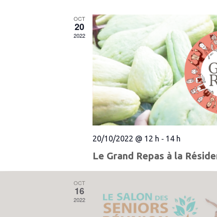
date.
OCT
20
2022
20/10/2022 @ 12 h
14 h
-
Le Grand Repas à la Réside
OCT
16
2022