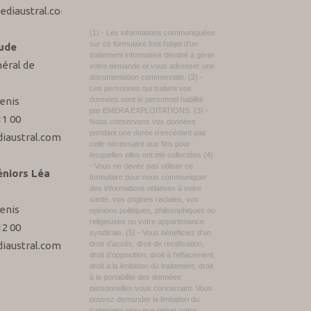
ediaustral.com
(1) - Les informations communiquées
sur ce formulaire font l’objet d’un
ude
traitement informatisé destiné à gérer
éral de
votre demande et vous adresser une
documentation commerciale. (2) -
Les personnes qui traitent vos
enis
données sont le personnel habilité
par EMERA EXPLOITATIONS. (3) -
11 00
Nous conservons vos données
pendant une durée n’excédant pas
iaustral.com
celle nécessaire aux fins pour
lesquelles elles ont été collectées (4)
- Vous ne devez pas utiliser ce
éniors Léa
formulaire pour nous communiquer
des informations relatives à votre
santé, vos origines raciales, vos
enis
opinions politiques, philosophiques ou
religieuses ou votre appartenance
12 00
syndicale. (5) - Vous bénéficiez d’un
iaustral.com
droit d’accès, droit de rectification,
droit d’opposition, droit à l’effacement,
droit à la limitation du traitement, droit
à la portabilité des données
personnelles vous concernant. Vous
pouvez demander la limitation du
traitement ainsi que retirer votre