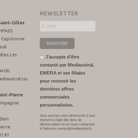
NEWSLETTER
aint-Gilles
EHPAD)
u Capricorne
uil
illes Les
J’accepte d’être
contacté par Mediaustral,
44 00
EMERA et ses filiales
diaustral.com
pour recevoir les
dernières offres
int-Pierre
commerciales
Compagnie
personnalisées.
Vous pourrez vous désinscrire à tout
dien
moment à l’aide des liens de
désinscription ou en nous contactant
ierre
à l’adresse contact@mediaustral.fr
81 81