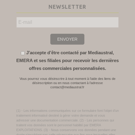
NEWSLETTER
J’accepte d’être contacté par Mediaustral,
EMERA et ses filiales pour recevoir les dernières
offres commerciales personnalisées.
Vous pourrez vous désinscrire à tout moment à l’aide des liens de
désinscription ou en nous contactant à l’adresse
contact@mediaustral.fr
(1) - Les informations communiquées sur ce formulaire font l’objet d’un
traitement informatisé destiné à gérer votre demande et vous
adresser une documentation commerciale. (2) - Les personnes qui
traitent vos données sont le personnel habilité par EMERA
EXPLOITATIONS. (3) - Nous conservons vos données pendant une
durée n’excédant pas celle nécessaire aux fins pour lesquelles elles