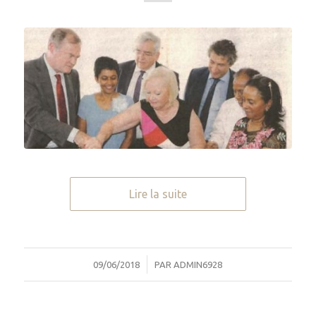
Lire la suite
/
09/06/2018
PAR
ADMIN6928