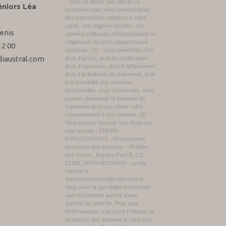
- Vous ne devez pas utiliser ce
éniors Léa
formulaire pour nous communiquer
des informations relatives à votre
santé, vos origines raciales, vos
enis
opinions politiques, philosophiques ou
religieuses ou votre appartenance
12 00
syndicale. (5) - Vous bénéficiez d’un
iaustral.com
droit d’accès, droit de rectification,
droit d’opposition, droit à l’effacement,
droit à la limitation du traitement, droit
à la portabilité des données
personnelles vous concernant. Vous
pouvez demander la limitation du
traitement ainsi que retirer votre
consentement à tout moment. (6) -
Vous pouvez exercer ces droits par
voie postale : EMERA
EXPLOITATIONS - Département
protection des données – 45 Allée
des Ormes, Espace Park B, CS
12100, 06254 MOUGINS ; ou par
courriel à
donneespersonnelles@emera.fr.
Vous avez la possibilité d’introduire
une réclamation auprès d’une
autorité de contrôle. Pour plus
d’informations, voir notre Politique de
protection des données à caractère