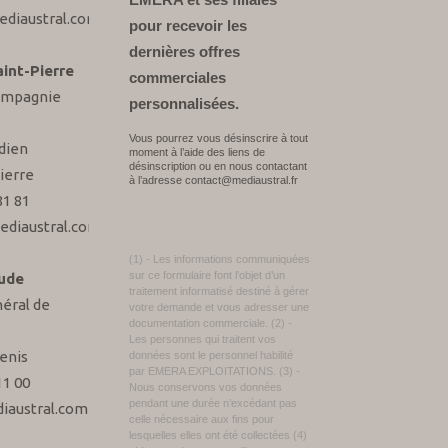
EMERA et ses filiales
diaustral.com
pour recevoir les
dernières offres
int-Pierre
commerciales
Compagnie
personnalisées.
Vous pourrez vous désinscrire à tout
dien
moment à l’aide des liens de
désinscription ou en nous contactant
ierre
à l’adresse contact@mediaustral.fr
81 81
ediaustral.com
(1) - Les informations communiquées
sur ce formulaire font l’objet d’un
ude
traitement informatisé destiné à gérer
éral de
votre demande et vous adresser une
documentation commerciale. (2) -
Les personnes qui traitent vos
enis
données sont le personnel habilité
par EMERA EXPLOITATIONS. (3) -
11 00
Nous conservons vos données
pendant une durée n’excédant pas
iaustral.com
celle nécessaire aux fins pour
lesquelles elles ont été collectées (4)