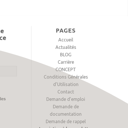
ce
PAGES
nce
Accueil
Actualités
BLOG
Carrière
CONCEPT
Conditions Générales
d’Utilisation
Contact
Demande d’emploi
les
Demande de
documentation
Demande de rappel