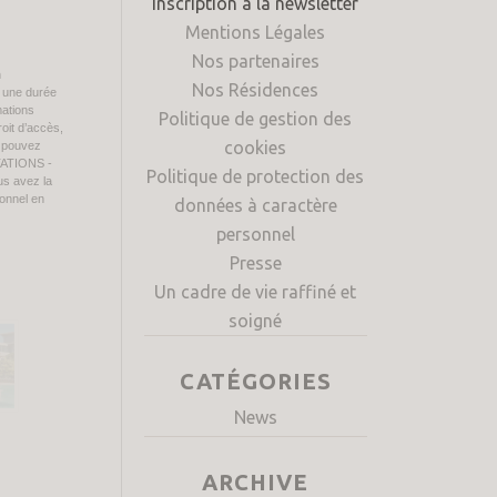
Inscription à la newsletter
Mentions Légales
Nos partenaires
n
Nos Résidences
 une durée
mations
Politique de gestion des
roit d’accès,
cookies
us pouvez
ITATIONS -
Politique de protection des
us avez la
sonnel en
données à caractère
personnel
Presse
Un cadre de vie raffiné et
soigné
CATÉGORIES
News
ARCHIVE