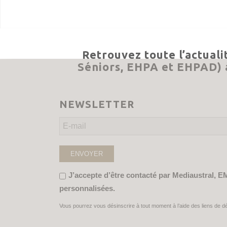
Retrouvez toute l’actuali
Séniors, EHPA et EHPAD) à
NEWSLETTER
J’accepte d’être contacté par Mediaustral, E
personnalisées.
Vous pourrez vous désinscrire à tout moment à l’aide des liens de d