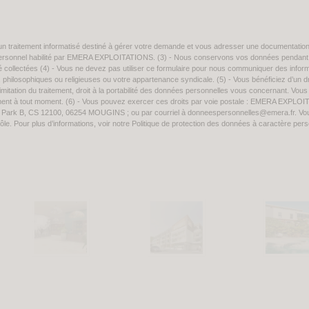
d’un traitement informatisé destiné à gérer votre demande et vous adresser une documentatio
e personnel habilité par EMERA EXPLOITATIONS. (3) - Nous conservons vos données pendant
té collectées (4) - Vous ne devez pas utiliser ce formulaire pour nous communiquer des infor
s, philosophiques ou religieuses ou votre appartenance syndicale. (5) - Vous bénéficiez d’un d
à la limitation du traitement, droit à la portabilité des données personnelles vous concernant. Vo
ntement à tout moment. (6) - Vous pouvez exercer ces droits par voie postale : EMERA EXPLO
 Park B, CS 12100, 06254 MOUGINS ; ou par courriel à donneespersonnelles@emera.fr. Vo
trôle. Pour plus d’informations, voir notre Politique de protection des données à caractère per