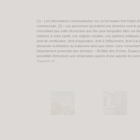
(1) - Les informations communiquées sur ce formulaire font l’objet 
commerciale. (2) - Les personnes qui traitent vos données sont l
n’excédant pas celle nécessaire aux fins pour lesquelles elles ont é
relatives à votre santé, vos origines raciales, vos opinions politique
droit de rectification, droit d’opposition, droit à l’effacement, droit 
demander la limitation du traitement ainsi que retirer votre conse
Département protection des données – 45 Allée des Ormes, Espace
possibilité d’introduire une réclamation auprès d’une autorité de con
cliquant ici
.